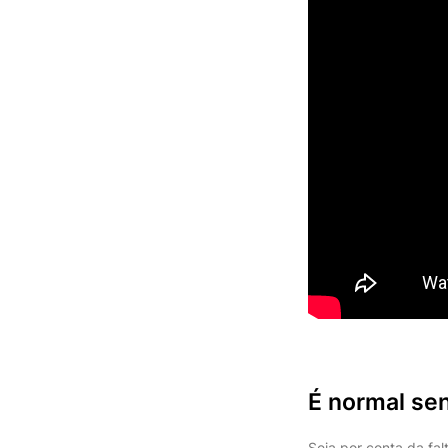
É normal sen
Seja por conta da fal