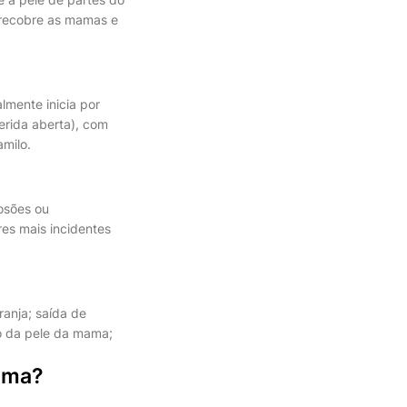
e recobre as mamas e
lmente inicia por
erida aberta), com
milo.
rosões ou
res mais incidentes
anja; saída de
ão da pele da mama;
mama?