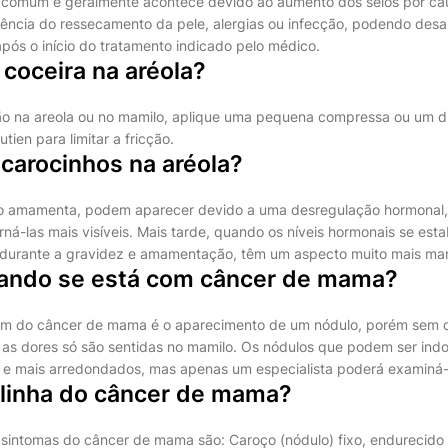
 é comum e geralmente acontece devido ao aumento dos seios por c
ência do ressecamento da pele, alergias ou infecção, podendo des
pós o início do tratamento indicado pelo médico.
 coceira na aréola?
o na areola ou no mamilo, aplique uma pequena compressa ou um d
tien para limitar a fricção.
 carocinhos na aréola?
o amamenta, podem aparecer devido a uma desregulação hormonal
rná-las mais visíveis. Mais tarde, quando os níveis hormonais se esta
 durante a gravidez e amamentação, têm um aspecto muito mais ma
ando se está com câncer de mama?
m do câncer de mama é o aparecimento de um nódulo, porém sem d
 as dores só são sentidas no mamilo. Os nódulos que podem ser indo
s e mais arredondados, mas apenas um especialista poderá examiná-
linha do câncer de mama?
 e sintomas do câncer de mama são: Caroço (nódulo) fixo, endurecido