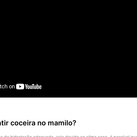
tir coceira no mamilo?
ta de hidratação adequada, seja devido ao clima seco, é possível qu