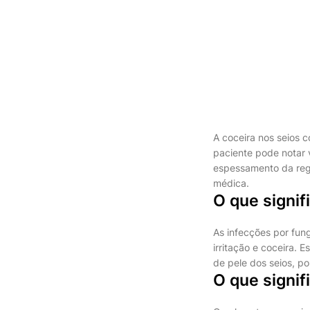
A coceira nos seios
paciente pode notar 
espessamento da reg
médica.
O que signif
As infecções por fun
irritação e coceira. 
de pele dos seios, po
O que signi