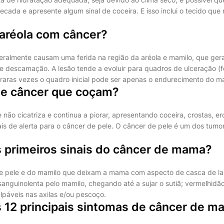
ecada e apresente algum sinal de coceira. E isso inclui o tecido qu
 aréola com câncer?
geralmente causam uma ferida na região da aréola e mamilo, que gera
 e descamação. A lesão tende a evoluir para quadros de ulceração (f
raras vezes o quadro inicial pode ser apenas o endurecimento do ma
 de câncer que coçam?
não cicatriza e continua a piorar, apresentando coceira, crostas, e
is de alerta para o câncer de pele. O câncer de pele é um dos tumo
s primeiros sinais do câncer de mama?
de pele e do mamilo que deixam a mama com aspecto de casca de lar
anguinolenta pelo mamilo, chegando até a sujar o sutiã; vermelhid
páveis nas axilas e/ou pescoço.
s 12 principais sintomas de câncer de 