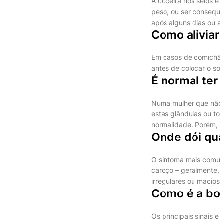
A coceira nos seios
peso, ou ser consequ
após alguns dias ou a
Como aliviar
Em casos de comichã
antes de colocar o sou
É normal ter
Numa mulher que nã
estas glândulas ou to
normalidade. Porém,
Onde dói qu
O sintoma mais comu
caroço – geralmente,
irregulares ou macio
Como é a bo
Os principais sinais