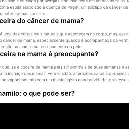
a no seio é causada por alergias e se manifesta em ambos os seios
ntoma esteja associado à doença de Paget, um subtipo de câncer d
cometer apenas um seio.
ceira do câncer de mama?
a é uma das coisas mais naturais que acontecem no corpo, mas, esse
a do câncer de mama, especialmente quando é acompanhada de verm
ecreção no mamilo ou ressecamento da pele.
ceira na mama é preocupante?
ar que, se a coceira da mama persistir por mais de duas semanas e 
omo inchaço das mamas, vermelhidão, alterações na pele dos seios 
r acompanhamento com um mastologista com brevidade, pois esses 
mamilo: o que pode ser?