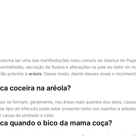
 costuma ser uma das manifestações mais comuns da doença de Page
vermelhidão, secreção de fluidos e alterações na pele ao redor do 
ião próximo à
aréola
. Desse modo, diante desses sinais o recomend
ica coceira na aréola?
gos se formam, geralmente, nas áreas mais quentes dos seios, caus
Esse tipo de infecção pode estar presente tanto nos mamilos e aréol
r causa da umidade e calor.
fica quando o bico da mama coça?