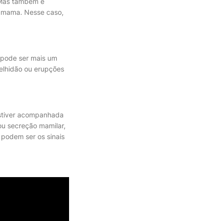
. Mas também é
e mama. Nesse caso,
 pode ser mais um
elhidão ou erupções
estiver acompanhada
ou secreção mamilar,
podem ser os sinais