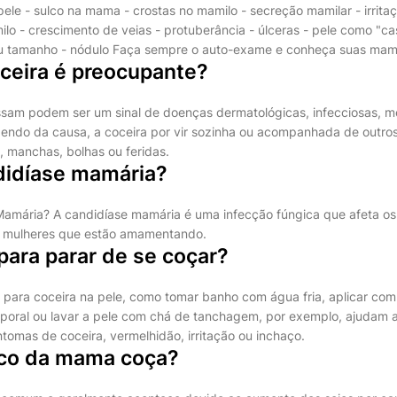
ele - sulco na mama - crostas no mamilo - secreção mamilar - irrita
o - crescimento de veias - protuberância - úlceras - pele como "cas
 tamanho - nódulo Faça sempre o auto-exame e conheça suas mam
ceira é preocupante?
sam podem ser um sinal de doenças dermatológicas, infecciosas, me
endo da causa, a coceira por vir sozinha ou acompanhada de outro
, manchas, bolhas ou feridas.
didíase mamária?
amária? A candidíase mamária é uma infecção fúngica que afeta os 
m mulheres que estão amamentando.
para parar de se coçar?
 para coceira na pele, como tomar banho com água fria, aplicar com
rporal ou lavar a pele com chá de tanchagem, por exemplo, ajudam a
ntomas de coceira, vermelhidão, irritação ou inchaço.
co da mama coça?