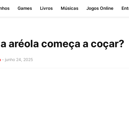
nhos
Games
Livros
Músicas
Jogos Online
Ent
a aréola começa a coçar?
a
-
junho 24, 2025