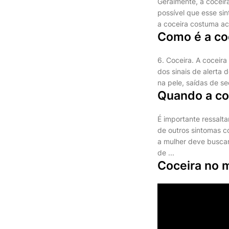
Geralmente, a coceir
possível que esse si
a coceira costuma a
Como é a co
6. Coceira. A coceir
dos sinais de alert
na pele, saídas de s
Quando a co
É importante ressalt
de outros sintomas c
a mulher deve busca
de ...
Coceira no 