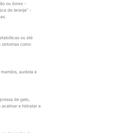
ção ou dores -
ca de laranja" -
as.
tabólicas ou até
s sintomas como
mamilos, auréola e
pressa de gelo,
 acalmar e hidratar a