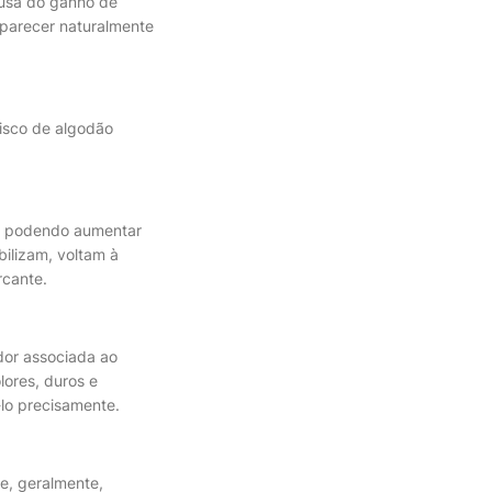
ausa do ganho de
aparecer naturalmente
isco de algodão
, podendo aumentar
bilizam, voltam à
rcante.
or associada ao
lores, duros e
lo precisamente.
 e, geralmente,