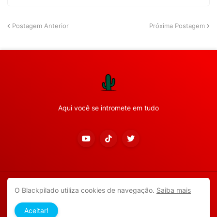
Postagem Anterior
Próxima Postagem
Aqui você se intromete em tudo
Copyright ©
2026
Todos os direitos reservados.
O Blackpilado utiliza cookies de navegação.
Saiba mais
APP ANDROID
Blackpilado
POLÍTICA DE PRIVACIDADE
Aceitar!
CONTATO