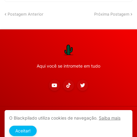
Postagem Anterior
Próxima Postagem
Aqui você se intromete em tudo
Copyright ©
2026
Todos os direitos reservados.
O Blackpilado utiliza cookies de navegação.
Saiba mais
APP ANDROID
Blackpilado
POLÍTICA DE PRIVACIDADE
Aceitar!
CONTATO