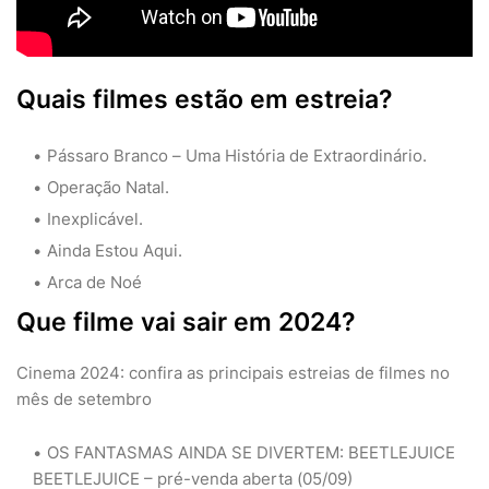
Quais filmes estão em estreia?
Pássaro Branco – Uma História de Extraordinário.
Operação Natal.
Inexplicável.
Ainda Estou Aqui.
Arca de Noé
Que filme vai sair em 2024?
Cinema 2024: confira as principais estreias de filmes no
mês de setembro
OS FANTASMAS AINDA SE DIVERTEM: BEETLEJUICE
BEETLEJUICE – pré-venda aberta (05/09)