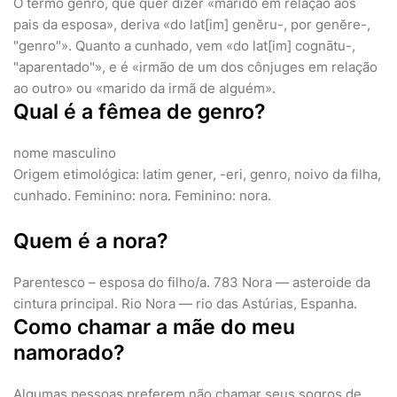
O termo genro, que quer dizer «marido em relação aos
pais da esposa», deriva «do lat[im] genĕru-, por genĕre-,
"genro"». Quanto a cunhado, vem «do lat[im] cognātu-,
"aparentado"», e é «irmão de um dos cônjuges em relação
ao outro» ou «marido da irmã de alguém».
Qual é a fêmea de genro?
nome masculino
Origem etimológica: latim gener, -eri, genro, noivo da filha,
cunhado. Feminino: nora. Feminino: nora.
Quem é a nora?
Parentesco – esposa do filho/a. 783 Nora — asteroide da
cintura principal. Rio Nora — rio das Astúrias, Espanha.
Como chamar a mãe do meu
namorado?
Algumas pessoas preferem não chamar seus sogros de