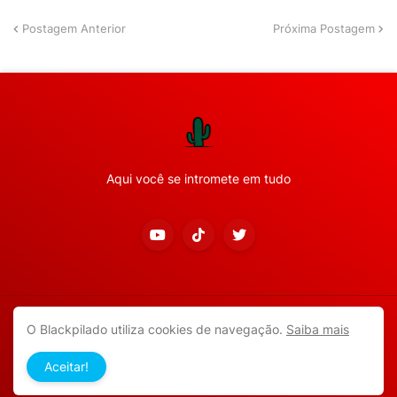
Postagem Anterior
Próxima Postagem
Aqui você se intromete em tudo
Copyright ©
2026
Todos os direitos reservados.
O Blackpilado utiliza cookies de navegação.
Saiba mais
APP ANDROID
Blackpilado
POLÍTICA DE PRIVACIDADE
Aceitar!
CONTATO