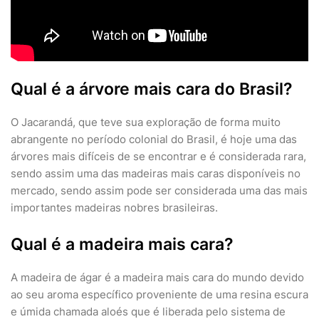
Qual é a árvore mais cara do Brasil?
O Jacarandá, que teve sua exploração de forma muito
abrangente no período colonial do Brasil, é hoje uma das
árvores mais difíceis de se encontrar e é considerada rara,
sendo assim uma das madeiras mais caras disponíveis no
mercado, sendo assim pode ser considerada uma das mais
importantes madeiras nobres brasileiras.
Qual é a madeira mais cara?
A madeira de ágar é a madeira mais cara do mundo devido
ao seu aroma específico proveniente de uma resina escura
e úmida chamada aloés que é liberada pelo sistema de