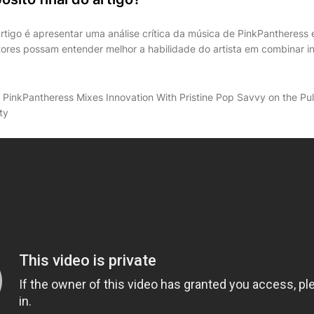
artigo é apresentar uma análise crítica da música de PinkPantheress
eitores possam entender melhor a habilidade do artista em combinar i
 PinkPantheress Mixes Innovation With Pristine Pop Savvy on the Pul
ty