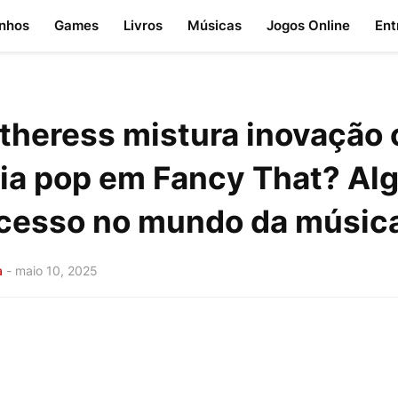
nhos
Games
Livros
Músicas
Jogos Online
Ent
theress mistura inovação
ia pop em Fancy That? Al
cesso no mundo da músic
a
-
maio 10, 2025