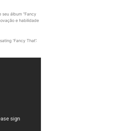
 e seu álbum “Fancy
novação e habilidade
sating ‘Fancy That’: