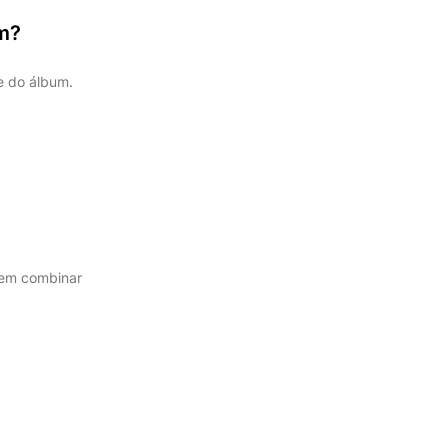
m?
e do álbum.
 em combinar