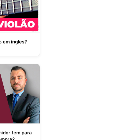
o em inglês?
idor tem para
compra?