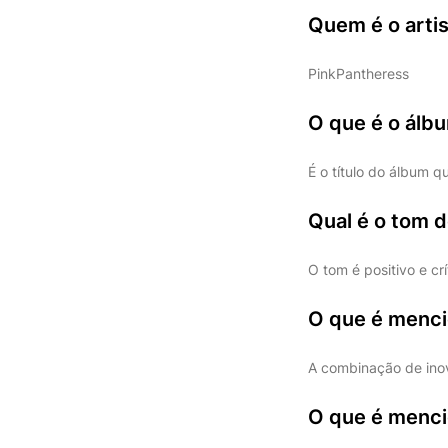
Quem é o artis
PinkPantheress
O que é o álb
É o título do álbum q
Qual é o tom d
O tom é positivo e cr
O que é menci
A combinação de ino
O que é menci