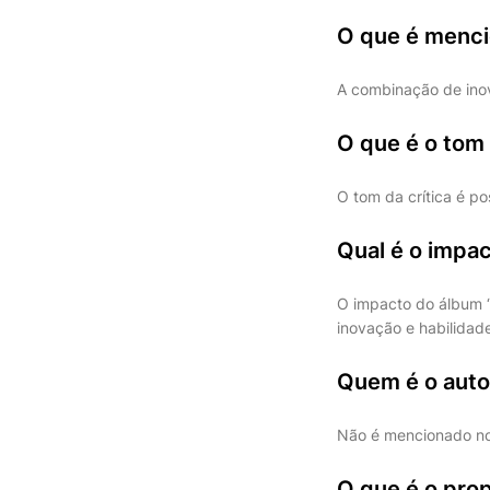
O que é menci
A combinação de ino
O que é o tom 
O tom da crítica é pos
Qual é o impa
O impacto do álbum “
inovação e habilidad
Quem é o auto
Não é mencionado no 
O que é o prop