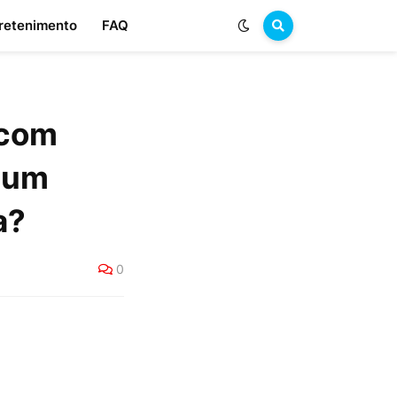
retenimento
FAQ
 com
gum
a?
0