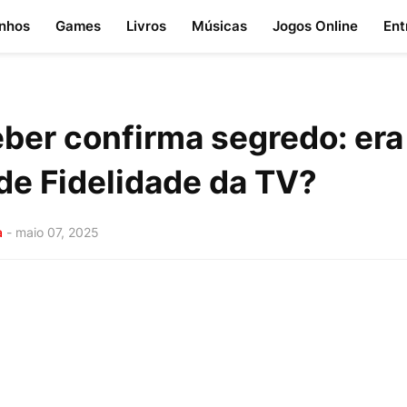
nhos
Games
Livros
Músicas
Jogos Online
Ent
eber confirma segredo: er
de Fidelidade da TV?
a
-
maio 07, 2025