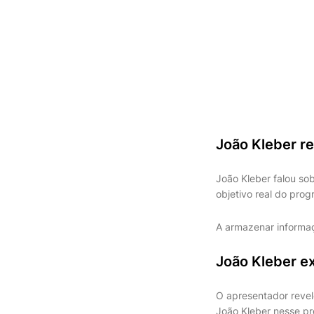
João Kleber re
João Kleber falou sob
objetivo real do pro
A armazenar informa
João Kleber ex
O apresentador revel
João Kleber nesse p