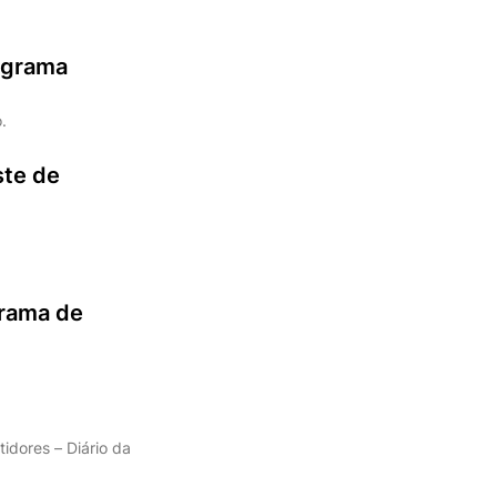
rograma
.
ste de
grama de
idores – Diário da