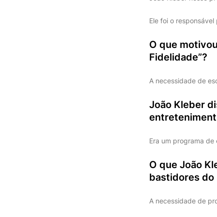
Ele foi o responsável 
O que motivou 
Fidelidade”?
A necessidade de esc
João Kleber d
entreteniment
Era um programa de e
O que João Kle
bastidores do 
A necessidade de pr