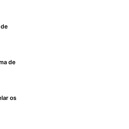
 de
ama de
lar os