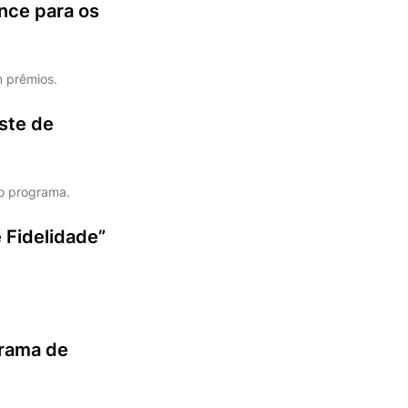
nce para os
m prêmios.
ste de
 o programa.
 Fidelidade”
grama de