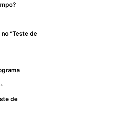
tempo?
 no “Teste de
rograma
o.
este de