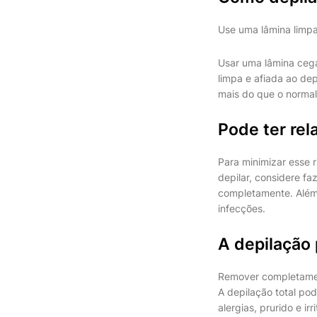
Use uma lâmina limpa
Usar uma lâmina cega
limpa e afiada ao dep
mais do que o normal 
Pode ter rel
Para minimizar esse r
depilar, considere f
completamente. Além 
infecções.
A depilação 
Remover completament
A depilação total po
alergias, prurido e irr