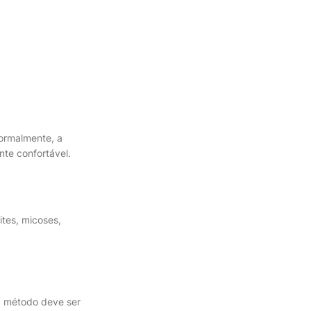
Normalmente, a
nte confortável.
ites, micoses,
 O método deve ser