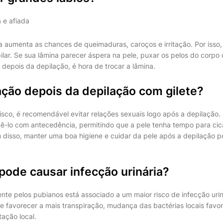
 e afiada
 aumenta as chances de queimaduras, caroços e irritação. Por isso
ilar. Se sua lâmina parecer áspera na pele, puxar os pelos do corpo
depois da depilação, é hora de trocar a lâmina.
ação depois da depilação com gilete?
isco, é recomendável evitar relações sexuais logo após a depilação. 
azê-lo com antecedência, permitindo que a pele tenha tempo para cica
disso, manter uma boa higiene e cuidar da pele após a depilação p
pode causar infecção urinária?
e pelos pubianos está associado a um maior risco de infecção uriná
de favorecer a mais transpiração, mudança das bactérias locais favo
itação local.