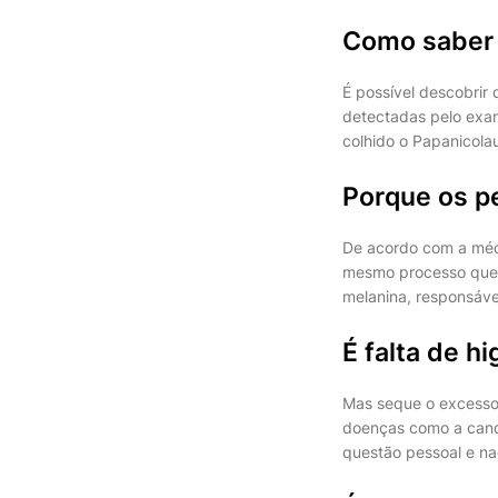
Como saber 
É possível descobrir
detectadas pelo exam
colhido o Papanicola
Porque os p
De acordo com a médi
mesmo processo que 
melanina, responsável
É falta de h
Mas seque o excesso,
doenças como a candid
questão pessoal e na