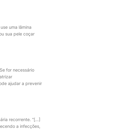
, use uma lâmina
 ou sua pele coçar
Se for necessário
trizar
ode ajudar a prevenir
ria recorrente. “[…]
recendo a infecções,