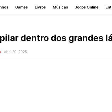
nhos
Games
Livros
Músicas
Jogos Online
Ent
pilar dentro dos grandes l
a
-
abril 29, 2025