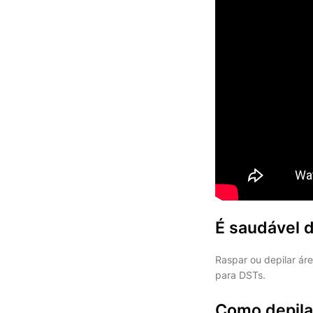
É saudável d
Raspar ou depilar áre
para DSTs.
Como depila