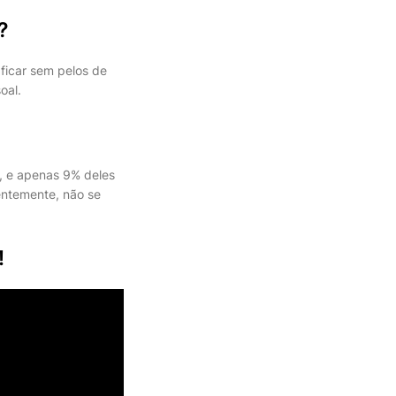
?
 ficar sem pelos de
oal.
, e apenas 9% deles
entemente, não se
!