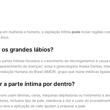
a em mulheres e homens, a depilação íntima
pode
incluir regiões com
o ânus.
 os grandes lábios?
as partes íntimas favorece o crescimento de microrganismos e causa 
o aparecimento de doenças”, avisa a ginecologista Anaísa Dantas, in
produção Humana do Brasil (AMCR), grupo que reúne médicas ligada
 a parte íntima por dentro?
ns usam lâminas, ceras, máquinas depiladoras ou tratamento a lase
ores, inclusive tipo de pele, tolerância à dor e custo do procedimen
ão leve e aplicação de calor ajudam a preparar a pele.