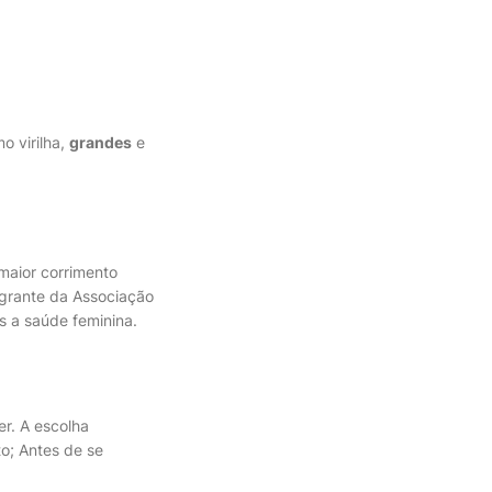
o virilha,
grandes
e
maior corrimento
tegrante da Associação
s a saúde feminina.
r. A escolha
to; Antes de se