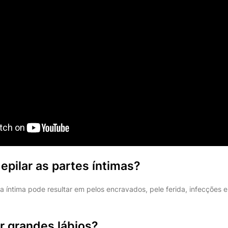
epilar as partes íntimas?
a íntima pode resultar em pelos encravados, pele ferida, infecções e
r grandes lábios?