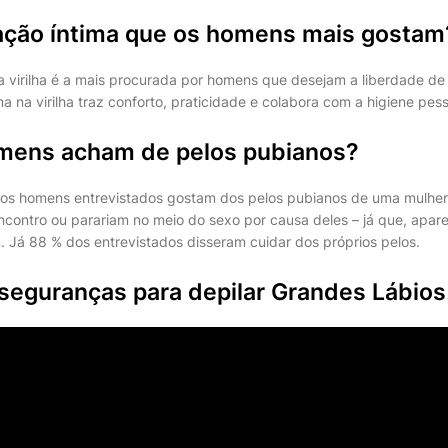
lação íntima que os homens mais gostam
da virilha é a mais procurada por homens que desejam a liberdade de
ma na virilha traz conforto, praticidade e colabora com a higiene pess
mens acham de pelos pubianos?
os homens entrevistados gostam dos pelos pubianos de uma mulher
ontro ou parariam no meio do sexo por causa deles – já que, apar
. Já 88 % dos entrevistados disseram cuidar dos próprios pelos.
seguranças para depilar Grandes Lábios