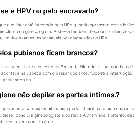
se é HPV ou pelo encravado?
 que a mulher está infectada pelo HPV quando apresenta essas lesões
e clínico no ginecologista. Pode-se também descobrir a infecção pe
u, um dos exames responsáveis por diagnosticar o HPV.
elos pubianos ficam brancos?
ca especializada em estética Fernanda Nichelle, os pelos íntimos f
acontece na cabeça com o passar dos anos. “Ocorre a interrupção
 pela cor do fio.
igiene não depilar as partes íntimas.?
 pois manter a região muito úmida pode intensificar o mau cheiro e
íase”, conclui a ginecologista e obstetra Alyne Vieira. Portanto, de
da tem a ver com a higiene.