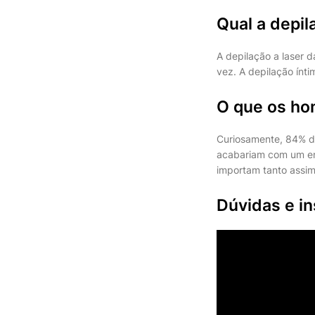
Qual a depi
A depilação a laser 
vez. A depilação ínti
O que os ho
Curiosamente, 84% d
acabariam com um enc
importam tanto assim
Dúvidas e in