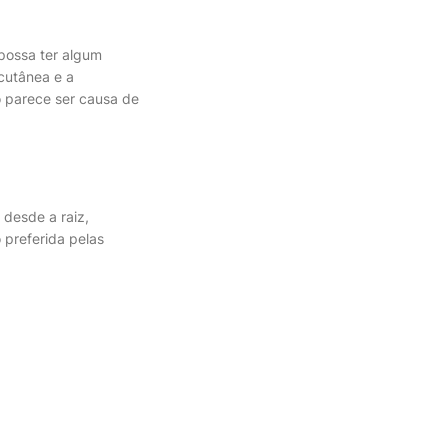
possa ter algum
 cutânea e a
o parece ser causa de
 desde a raiz,
 preferida pelas